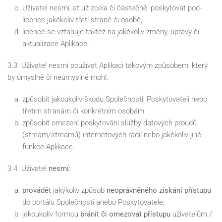
Uživatel nesmí, ať už zcela či částečně, poskytovat pod-
licence jakékoliv třetí straně či osobě,
licence se vztahuje taktéž na jakékoliv změny, úpravy či
aktualizace Aplikace.
3.3. Uživatel nesmí používat Aplikaci takovým způsobem, který
by úmyslně či neúmyslně mohl:
způsobit jakoukoliv škodu Společnosti, Poskytovateli nebo
třetím stranám či konkrétním osobám
způsobit omezení poskytování služby datových proudů
(stream/streamů) internetových rádií nebo jakékoliv jiné
funkce Aplikace.
3.4. Uživatel
nesmí
:
provádět
jakýkoliv způsob
neoprávněného získání přístupu
do portálu Společnosti anebo Poskytovatele,
jakoukoliv formou
bránit či omezovat přístupu
uživatelům /