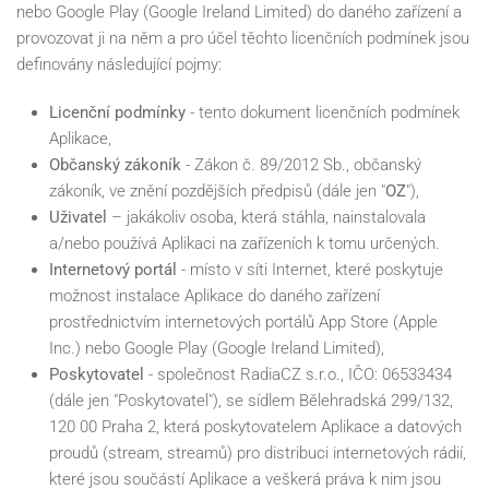
nebo Google Play (Google Ireland Limited) do daného zařízení a
provozovat ji na něm a pro účel těchto licenčních podmínek jsou
definovány následující pojmy:
Licenční podmínky
- tento dokument licenčních podmínek
Aplikace,
Občanský zákoník
- Zákon č. 89/2012 Sb., občanský
zákoník, ve znění pozdějších předpisů (dále jen "
OZ
"),
Uživatel
– jakákoliv osoba, která stáhla, nainstalovala
a/nebo používá Aplikaci na zařízeních k tomu určených.
Internetový portál
- místo v síti Internet, které poskytuje
možnost instalace Aplikace do daného zařízení
prostřednictvím internetových portálů App Store (Apple
Inc.) nebo Google Play (Google Ireland Limited),
Poskytovatel
- společnost RadiaCZ s.r.o., IČO: 06533434
(dále jen "Poskytovatel"), se sídlem Bělehradská 299/132,
120 00 Praha 2, která poskytovatelem Aplikace a datových
proudů (stream, streamů) pro distribuci internetových rádií,
které jsou součástí Aplikace a veškerá práva k nim jsou