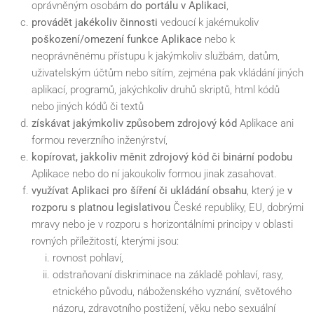
oprávněným osobám
do portálu v Aplikaci
,
provádět jakékoliv činnosti
vedoucí k jakémukoliv
poškození/omezení funkce Aplikace
nebo k
neoprávněnému přístupu k jakýmkoliv službám, datům,
uživatelským účtům nebo sítím, zejména pak vkládání jiných
aplikací, programů, jakýchkoliv druhů skriptů, html kódů
nebo jiných kódů či textů
získávat jakýmkoliv způsobem zdrojový kód
Aplikace ani
formou reverzního inženýrství,
kopírovat, jakkoliv měnit zdrojový kód či binární podobu
Aplikace nebo do ní jakoukoliv formou jinak zasahovat.
využívat Aplikaci pro šíření či ukládání obsahu
, který je
v
rozporu s platnou legislativou
České republiky, EU, dobrými
mravy nebo je v rozporu s horizontálními principy v oblasti
rovných příležitostí, kterými jsou:
rovnost pohlaví,
odstraňovaní diskriminace na základě pohlaví, rasy,
etnického původu, náboženského vyznání, světového
názoru, zdravotního postižení, věku nebo sexuální