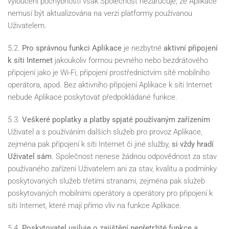
vyloučení pochybností však Společnost nezaručuje, že Aplikace
nemusí být aktualizována na verzi platformy používanou
Uživatelem.
5.2.
Pro správnou funkci Aplikace
je nezbytné
aktivní připojení
k síti Internet
jakoukoliv formou pevného nebo bezdrátového
připojení jako je Wi-Fi, připojení prostřednictvím sítě mobilního
operátora, apod. Bez aktivního připojení Aplikace k síti Internet
nebude Aplikace poskytovat předpokládané funkce.
5.3.
Veškeré poplatky a platby spjaté používaným zařízením
Uživatel a s používáním dalších služeb pro provoz Aplikace,
zejména pak připojení k síti Internet či jiné služby,
si vždy hradí
Uživatel sám
. Společnost nenese žádnou odpovědnost za stav
používaného zařízení Uživatelem ani za stav, kvalitu a podmínky
poskytovaných služeb třetími stranami, zejména pak služeb
poskytovaných mobilními operátory a operátory pro připojení k
síti Internet, které mají přímo vliv na funkce Aplikace.
5.4.
Poskytovatel usiluje o zajištění nepřetržité funkce a