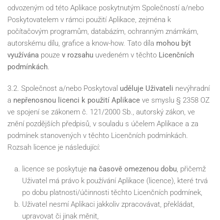
odvozeným od této Aplikace poskytnutým Společností a/nebo
Poskytovatelem v rámci použití Aplikace, zejména k
počítačovým programům, databázím, ochranným známkám,
autorskému dílu, grafice a know-how. Tato díla
mohou být
využívána
pouze
v rozsahu
uvedeném v těchto
Licenčních
podmínkách
.
3.2. Společnost a/nebo Poskytoval
uděluje Uživateli
nevýhradní
a
nepřenosnou licenci k použití Aplikace
ve smyslu § 2358 OZ
ve spojení se zákonem č. 121/2000 Sb., autorský zákon, ve
znění pozdějších předpisů, v souladu s účelem Aplikace a za
podmínek stanovených v těchto Licenčních podmínkách.
Rozsah licence je následující:
licence se poskytuje
na časově omezenou dobu
, přičemž
Uživatel má právo k používání Aplikace (licence), které trvá
po dobu platnosti/účinnosti těchto Licenčních podmínek,
Uživatel nesmí Aplikaci jakkoliv zpracovávat, překládat,
upravovat či jinak měnit,