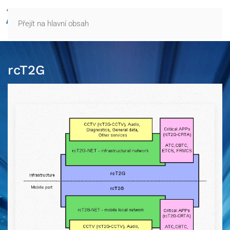
Přejít na hlavní obsah
rcT2G